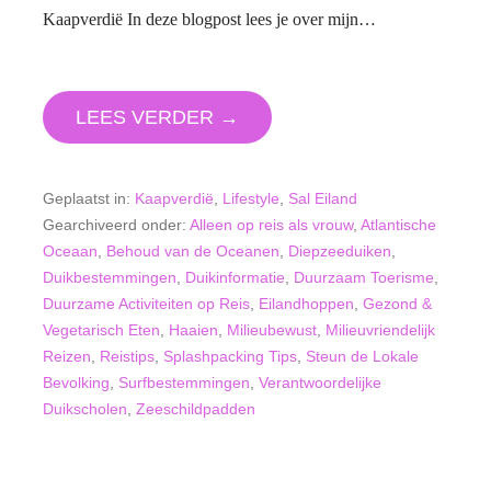
Kaapverdië In deze blogpost lees je over mijn…
LEES VERDER →
Geplaatst in:
Kaapverdië
,
Lifestyle
,
Sal Eiland
Gearchiveerd onder:
Alleen op reis als vrouw
,
Atlantische
Oceaan
,
Behoud van de Oceanen
,
Diepzeeduiken
,
Duikbestemmingen
,
Duikinformatie
,
Duurzaam Toerisme
,
Duurzame Activiteiten op Reis
,
Eilandhoppen
,
Gezond &
Vegetarisch Eten
,
Haaien
,
Milieubewust
,
Milieuvriendelijk
Reizen
,
Reistips
,
Splashpacking Tips
,
Steun de Lokale
Bevolking
,
Surfbestemmingen
,
Verantwoordelijke
Duikscholen
,
Zeeschildpadden