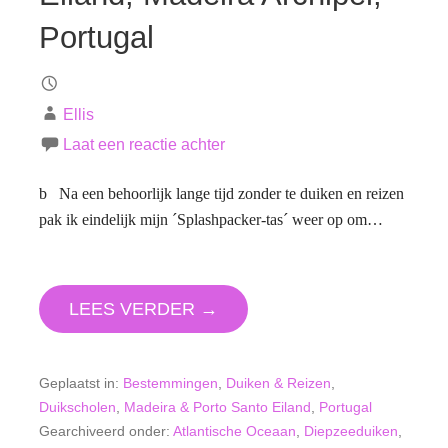
Portugal
Ellis
Laat een reactie achter
b Na een behoorlijk lange tijd zonder te duiken en reizen
pak ik eindelijk mijn ´Splashpacker-tas´ weer op om…
LEES VERDER →
Geplaatst in:
Bestemmingen
,
Duiken & Reizen
,
Duikscholen
,
Madeira & Porto Santo Eiland
,
Portugal
Gearchiveerd onder:
Atlantische Oceaan
,
Diepzeeduiken
,