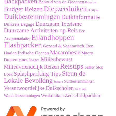
Backpacken
Behoud van de Oceanen
Boholzee
Diepzeeduiken
Budget Reizen
Dolfijnen
Duikbestemmingen
Duikinformatie
Duurzaam Toerisme
Duikreis Bagage
Duurzame Activiteiten op Reis
Eco
Eilandhoppen
Accommodaties
Flashpacken
Gezond & Vegetarisch Eten
Macaronesië
Indische Oceaan
Haaien
Macro
Milieubewust
Duiken
Manta Roggen
Reistips
Milieuvriendelijk Reizen
Safety Stop
Steun de
Splashpacking Tips
Boek
Lokale Bevolking
Surfbestemmingen
Suluzee
Verantwoordelijke Duikscholen
Walvissen
Zeeschildpadden
Wrakduiken
Wandelbestemmingen