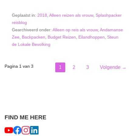
Geplaatst in:
2018
,
Alleen reizen als vrouw
,
Splashpacker
reisblog
Gearchiveerd onder:
Alleen op reis als vrouw
,
Andamanse
Zee
,
Backpacken
,
Budget Reizen
,
Eilandhoppen
,
Steun
de Lokale Bevolking
Bericht
Pagina 1 van 3
1
2
3
Volgende →
navigatie
FIND ME HERE