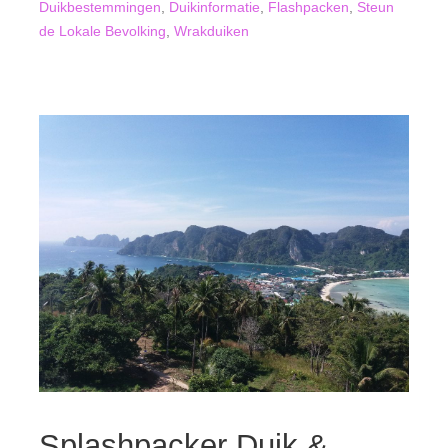
Duikbestemmingen
,
Duikinformatie
,
Flashpacken
,
Steun
de Lokale Bevolking
,
Wrakduiken
Splashpacker Duik &