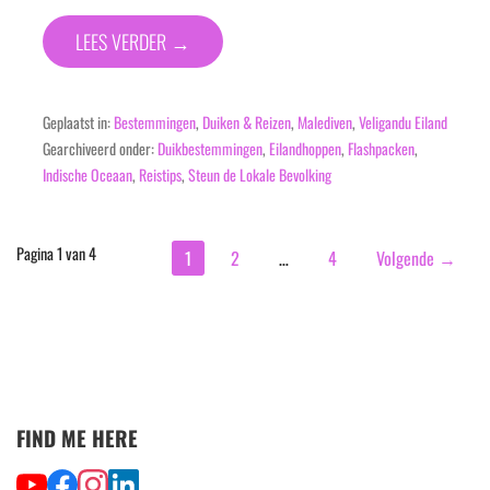
LEES VERDER →
Geplaatst in:
Bestemmingen
,
Duiken & Reizen
,
Malediven
,
Veligandu Eiland
Gearchiveerd onder:
Duikbestemmingen
,
Eilandhoppen
,
Flashpacken
,
Indische Oceaan
,
Reistips
,
Steun de Lokale Bevolking
Bericht
Pagina 1 van 4
1
2
…
4
Volgende →
navigatie
FIND ME HERE