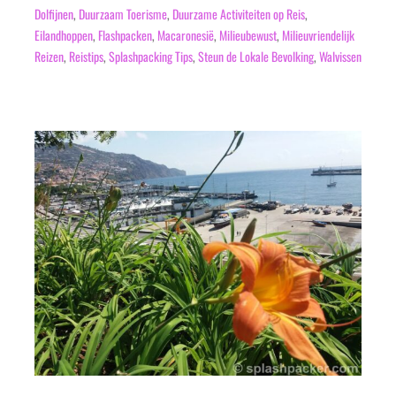
Dolfijnen
,
Duurzaam Toerisme
,
Duurzame Activiteiten op Reis
,
Eilandhoppen
,
Flashpacken
,
Macaronesië
,
Milieubewust
,
Milieuvriendelijk
Reizen
,
Reistips
,
Splashpacking Tips
,
Steun de Lokale Bevolking
,
Walvissen