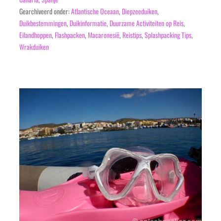
Gearchiveerd onder:
Atlantische Oceaan
,
Diepzeeduiken
,
Duikbestemmingen
,
Duikinformatie
,
Duurzame Activiteiten op Reis
,
Eilandhoppen
,
Flashpacken
,
Macaronesië
,
Reistips
,
Splashpacking Tips
,
Wrakduiken