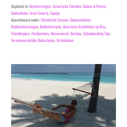
Geplaatst in:
Bestemmingen
,
Canarische Eilanden
,
Duiken & Reizen
,
Duikscholen
,
Gran Canaria
,
Spanje
Gearchiveerd onder:
Atlantische Oceaan
,
Diepzeeduiken
,
Duikbestemmingen
,
Duikinformatie
,
Duurzame Activiteiten op Reis
,
Eilandhoppen
,
Flashpacken
,
Macaronesië
,
Reistips
,
Splashpacking Tips
,
Verantwoordelijke Duikscholen
,
Wrakduiken