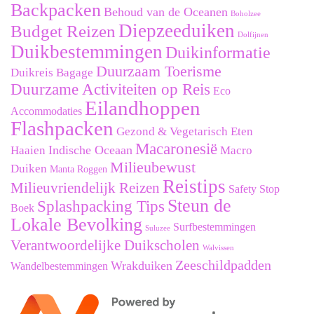
Backpacken
Behoud van de Oceanen
Boholzee
Diepzeeduiken
Budget Reizen
Dolfijnen
Duikbestemmingen
Duikinformatie
Duurzaam Toerisme
Duikreis Bagage
Duurzame Activiteiten op Reis
Eco
Eilandhoppen
Accommodaties
Flashpacken
Gezond & Vegetarisch Eten
Macaronesië
Indische Oceaan
Haaien
Macro
Milieubewust
Duiken
Manta Roggen
Reistips
Milieuvriendelijk Reizen
Safety Stop
Steun de
Splashpacking Tips
Boek
Lokale Bevolking
Surfbestemmingen
Suluzee
Verantwoordelijke Duikscholen
Walvissen
Zeeschildpadden
Wrakduiken
Wandelbestemmingen