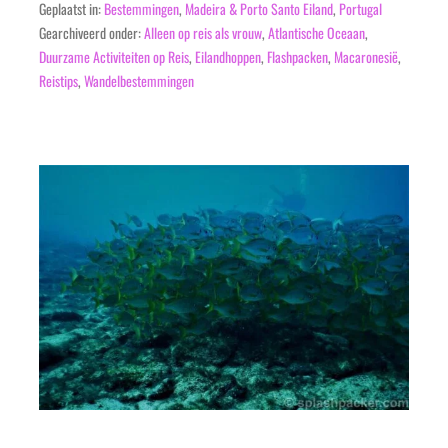
Geplaatst in:
Bestemmingen
,
Madeira & Porto Santo Eiland
,
Portugal
Gearchiveerd onder:
Alleen op reis als vrouw
,
Atlantische Oceaan
,
Duurzame Activiteiten op Reis
,
Eilandhoppen
,
Flashpacken
,
Macaronesië
,
Reistips
,
Wandelbestemmingen