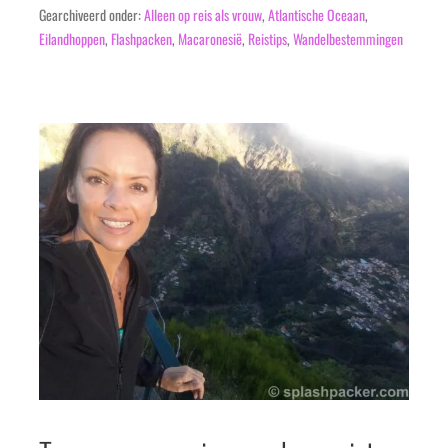
Gearchiveerd onder:
Alleen op reis als vrouw
,
Atlantische Oceaan
,
Eilandhoppen
,
Flashpacken
,
Macaronesië
,
Reistips
,
Wandelbestemmingen