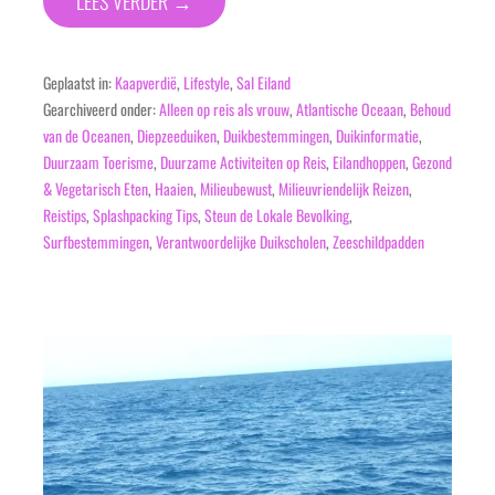
LEES VERDER →
Geplaatst in:
Kaapverdië
,
Lifestyle
,
Sal Eiland
Gearchiveerd onder:
Alleen op reis als vrouw
,
Atlantische Oceaan
,
Behoud
van de Oceanen
,
Diepzeeduiken
,
Duikbestemmingen
,
Duikinformatie
,
Duurzaam Toerisme
,
Duurzame Activiteiten op Reis
,
Eilandhoppen
,
Gezond
& Vegetarisch Eten
,
Haaien
,
Milieubewust
,
Milieuvriendelijk Reizen
,
Reistips
,
Splashpacking Tips
,
Steun de Lokale Bevolking
,
Surfbestemmingen
,
Verantwoordelijke Duikscholen
,
Zeeschildpadden