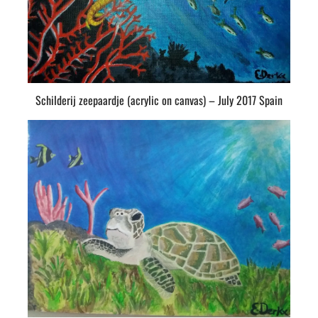
Schilderij zeepaardje (acrylic on canvas) – July 2017 Spain