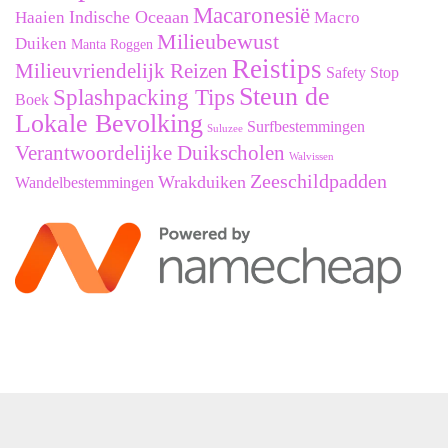
Macaronesië
Indische Oceaan
Haaien
Macro
Milieubewust
Duiken
Manta Roggen
Reistips
Milieuvriendelijk Reizen
Safety Stop
Steun de
Splashpacking Tips
Boek
Lokale Bevolking
Surfbestemmingen
Suluzee
Verantwoordelijke Duikscholen
Walvissen
Zeeschildpadden
Wrakduiken
Wandelbestemmingen