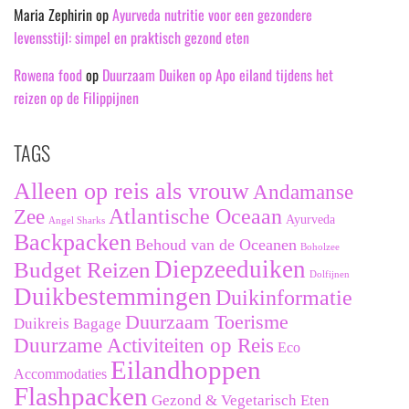
Maria Zephirin
op
Ayurveda nutritie voor een gezondere
levensstijl: simpel en praktisch gezond eten
Rowena food
op
Duurzaam Duiken op Apo eiland tijdens het
reizen op de Filippijnen
TAGS
Alleen op reis als vrouw
Andamanse
Zee
Atlantische Oceaan
Ayurveda
Angel Sharks
Backpacken
Behoud van de Oceanen
Boholzee
Diepzeeduiken
Budget Reizen
Dolfijnen
Duikbestemmingen
Duikinformatie
Duurzaam Toerisme
Duikreis Bagage
Duurzame Activiteiten op Reis
Eco
Eilandhoppen
Accommodaties
Flashpacken
Gezond & Vegetarisch Eten