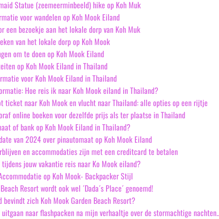
maid Statue (zeemeerminbeeld) hike op Koh Muk
ormatie voor wandelen op Koh Mook Eiland
or een bezoekje aan het lokale dorp van Koh Muk
oeken van het lokale dorp op Koh Mook
ingen om te doen op Koh Mook Eiland
iteiten op Koh Mook Eiland in Thailand
formatie voor Koh Mook Eiland in Thailand
formatie: Hoe reis ik naar Koh Mook eiland in Thailand?
t ticket naar Koh Mook en vlucht naar Thailand: alle opties op een rijtje
af online boeken voor dezelfde prijs als ter plaatse in Thailand
maat of bank op Koh Mook Eiland in Thailand?
pdate van 2024 over pinautomaat op Koh Mook Eiland
rblijven en accommodaties zijn met een creditcard te betalen
n tijdens jouw vakantie reis naar Ko Mook eiland?
Accommodatie op Koh Mook- Backpacker Stijl
Beach Resort wordt ook wel ´Dada´s Place´ genoemd!
nd bevindt zich Koh Mook Garden Beach Resort?
 uitgaan naar flashpacken na mijn verhaaltje over de stormachtige nachten.