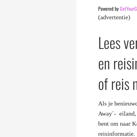
Powered by
GetYourG
(advertentie)
Lees ve
en reis
of reis
Als je benieuwd
Away´- eiland, 
bent om naar Ko
reisinformatie. 