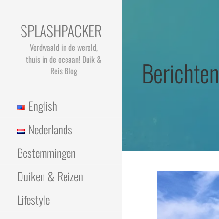
Ga
naar
SPLASHPACKER
de
inhoud
Verdwaald in de wereld,
thuis in de oceaan! Duik &
Berichten
Reis Blog
English
Nederlands
Bestemmingen
Duiken & Reizen
Lifestyle