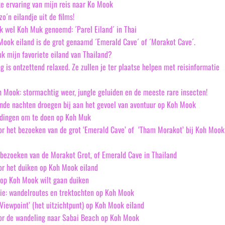
ke ervaring van mijn reis naar Ko Mook
o´n eilandje uit de films!
 wel Koh Muk genoemd: ´Parel Eiland´ in Thai
Mook eiland is de grot genaamd ´Emerald Cave´ of ´Morakot Cave´.
 mijn favoriete eiland van Thailand?
g is ontzettend relaxed. Ze zullen je ter plaatse helpen met reisinformatie
 Mook: stormachtig weer, jungle geluiden en de meeste rare insecten!
de nachten droegen bij aan het gevoel van avontuur op Koh Mook
n dingen om te doen op Koh Muk
or het bezoeken van de grot ‘Emerald Cave’ of ‘Tham Morakot’ bij Koh Mook
t bezoeken van de Morakot Grot, of Emerald Cave in Thailand
or het duiken op Koh Mook eiland
e op Koh Mook wilt gaan duiken
ie: wandelroutes en trektochten op Koh Mook
Viewpoint’ (het uitzichtpunt) op Koh Mook eiland
oor de wandeling naar Sabai Beach op Koh Mook