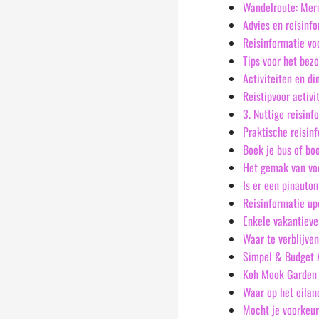
Wandelroute: Mer
Advies en reisinf
Reisinformatie vo
Tips voor het bez
Activiteiten en d
Reistipvoor activ
3. Nuttige reisin
Praktische reisin
Boek je bus of boo
Het gemak van voor
Is er een pinauto
Reisinformatie u
Enkele vakantieve
Waar te verblijve
Simpel & Budget 
Koh Mook Garden 
Waar op het eila
Mocht je voorkeur