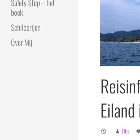
Safety Stop – het
boek
Schilderijen
Over Mij
Reisin
Eiland 
Ellis