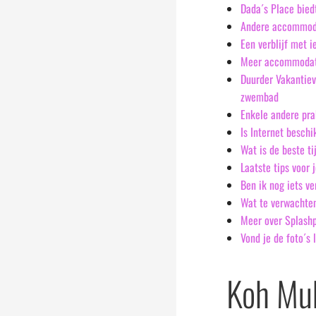
Dada´s Place bied
Andere accommoda
Een verblijf met 
Meer accommodati
Duurder Vakantiev
zwembad
Enkele andere pra
Is Internet besch
Wat is de beste t
Laatste tips voor
Ben ik nog iets v
Wat te verwachten
Meer over Splash
Vond je de foto´s l
Koh Muk