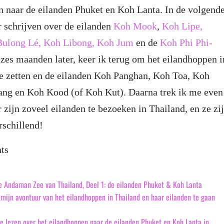
n naar de eilanden Phuket en Koh Lanta. In de volgend
r schrijven over de eilanden
Koh Mook
,
Koh Lipe,
ulong Lé, Koh Libong, Koh Jum
en de
Koh Phi Phi-
 zes maanden later, keer ik terug om het eilandhoppen i
te zetten en de eilanden Koh Panghan, Koh Toa, Koh
ng en Koh Kood (of Koh Kut). Daarna trek ik me even
r zijn zoveel eilanden te bezoeken in Thailand, en ze zi
rschillend!
nts
e Andaman Zee van Thailand, Deel 1: de eilanden Phuket & Koh Lanta
 mijn avontuur van het eilandhoppen in Thailand en haar eilanden te gaan
 je lezen over het eilandhoppen naar de eilanden Phuket en Koh Lanta in