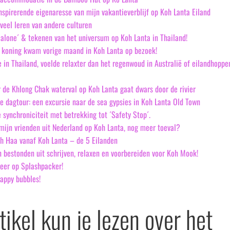
nspirerende eigenaresse van mijn vakantieverblijf op Koh Lanta Eiland
eel leren van andere culturen
k alone´ & tekenen van het universum op Koh Lanta in Thailand!
 koning kwam vorige maand in Koh Lanta op bezoek!
e in Thailand, voelde relaxter dan het regenwoud in Australië of eilandhoppe
 de Khlong Chak waterval op Koh Lanta gaat dwars door de rivier
de dagtour: een excursie naar de sea gypsies in Koh Lanta Old Town
 synchroniciteit met betrekking tot ´Safety Stop´.
mijn vrienden uit Nederland op Koh Lanta, nog meer toeval?
h Haa vanaf Koh Lanta – de 5 Eilanden
 bestonden uit schrijven, relaxen en voorbereiden voor Koh Mook!
eer op Splashpacker!
happy bubbles!
rtikel kun je lezen over het