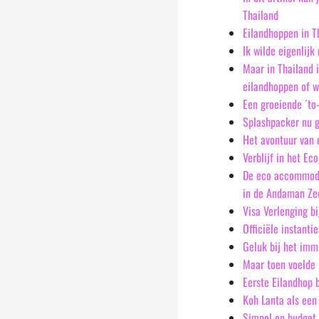
Thailand
Eilandhoppen in T
Ik wilde eigenlijk 
Maar in Thailand i
eilandhoppen of w
Een groeiende ´to-
Splashpacker nu 
Het avontuur van 
Verblijf in het Ec
De eco accommodat
in de Andaman Ze
Visa Verlenging b
Officiële instanti
Geluk bij het imm
Maar toen voelde 
Eerste Eilandhop 
Koh Lanta als een
Simpel en budget