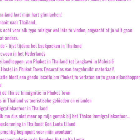
hailand laat mijn hart glimlachen!
nooit naar Thailand..
s echt voor elk type reiziger wel iets te vinden, ongeacht of je wilt gaan
at anders.
do´- lijst tijdens het backpacken in Thailand
gewoon in het Nederlands
eilandhoppen: van Phuket in Thailand tot Langkawi in Maleisië
o Hostel in Phuket Town: Decoraties van hergebruikt materiaal!
ie biedt een goede locatie om Phuket te verlaten en te gaan eilandhoppe
e
ij de Thaise Immigratie in Phuket Town
es in Thailand vs toeristische gebieden en eilanden
igratiekantoor in Thailand
ik me dus niet meer op mijn gemak bij het Thaise immigratiekantoor…
bestemming in Thailand: Koh Lanta Eiland
 prachtig beginpunt voor mijn avontuur!
 accommodatie in de Bamboo Hut op Ko Lanta