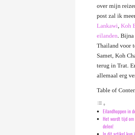
over mijn reize
post zal ik mee
Lankawi
,
Koh B
eilanden
. Bijna
Thailand voor 
Samet, Koh Cha
terug in Trat. E
allemaal erg ve
Table of Conte
Eilandhoppen in d
Het wordt tijd om
delen!
In dit artikel kun