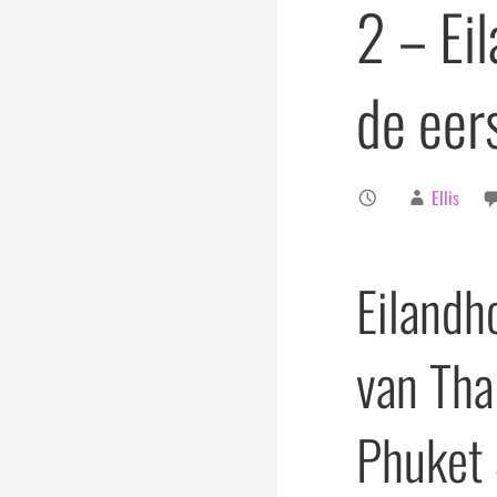
2 – Ei
de eer
Ellis
Eilandh
van Tha
Phuket 