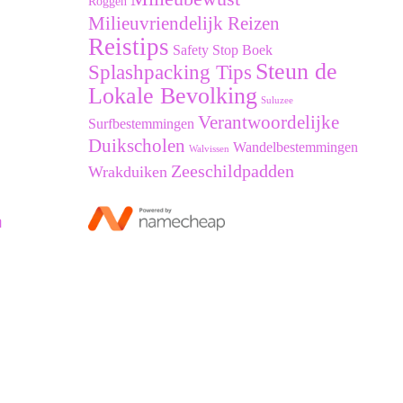
Roggen
Milieuvriendelijk Reizen
Reistips
Safety Stop Boek
Steun de
Splashpacking Tips
Lokale Bevolking
Suluzee
Verantwoordelijke
Surfbestemmingen
Duikscholen
Wandelbestemmingen
Walvissen
Zeeschildpadden
Wrakduiken
n