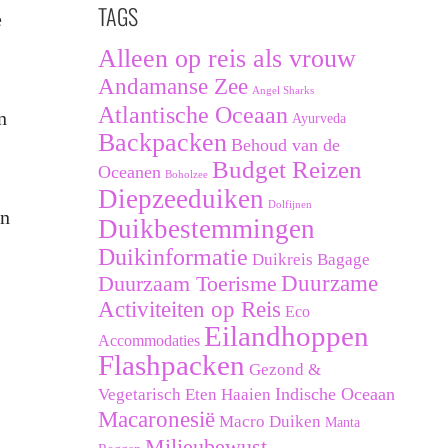
TAGS
e
Alleen op reis als vrouw
Andamanse Zee
Angel Sharks
Atlantische Oceaan
n
Ayurveda
Backpacken
Behoud van de
Budget Reizen
Oceanen
Boholzee
Diepzeeduiken
Dolfijnen
jn
Duikbestemmingen
Duikinformatie
Duikreis Bagage
Duurzaam Toerisme
Duurzame
Activiteiten op Reis
Eco
Eilandhoppen
Accommodaties
Flashpacken
Gezond &
Indische Oceaan
Vegetarisch Eten
Haaien
Macaronesië
Macro Duiken
Manta
Milieubewust