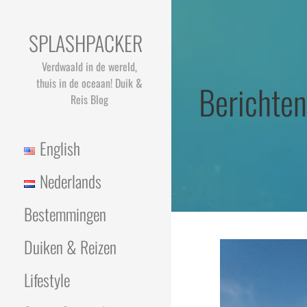
Ga
naar
SPLASHPACKER
de
inhoud
Verdwaald in de wereld,
thuis in de oceaan! Duik &
Berichten
Reis Blog
English
Nederlands
Bestemmingen
Duiken & Reizen
Lifestyle