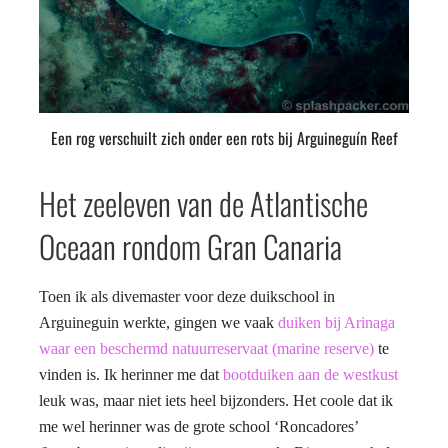
Een rog verschuilt zich onder een rots bij Arguineguín Reef
Het zeeleven van de Atlantische
Oceaan rondom Gran Canaria
Toen ik als divemaster voor deze duikschool in
Arguineguin werkte, gingen we vaak
duiken bij Arinaga
waar een beschermd natuurreservaat (marine reserve)
te
vinden is. Ik herinner me dat
bootduiken aan de westkust
leuk was, maar niet iets heel bijzonders. Het coole dat ik
me wel herinner was de grote school ‘Roncadores’