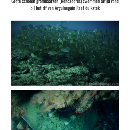
Grote scholen grombaarzen (Roncadores) zwemmen altijd rond
bij het rif van Arguineguín Reef duikstek