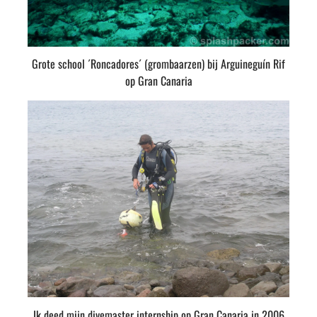
Grote school ´Roncadores´ (grombaarzen) bij Arguineguín Rif
op Gran Canaria
Ik deed mijn divemaster internship op Gran Canaria in 2006