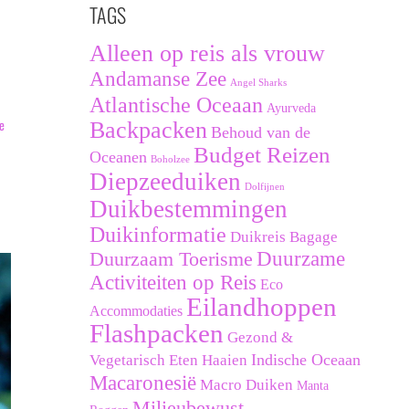
TAGS
Alleen op reis als vrouw
Andamanse Zee
Angel Sharks
Atlantische Oceaan
Ayurveda
e
Backpacken
Behoud van de
Budget Reizen
Oceanen
Boholzee
Diepzeeduiken
Dolfijnen
Duikbestemmingen
Duikinformatie
Duikreis Bagage
Duurzaam Toerisme
Duurzame
Activiteiten op Reis
Eco
Eilandhoppen
Accommodaties
Flashpacken
Gezond &
Indische Oceaan
Vegetarisch Eten
Haaien
Macaronesië
Macro Duiken
Manta
Milieubewust