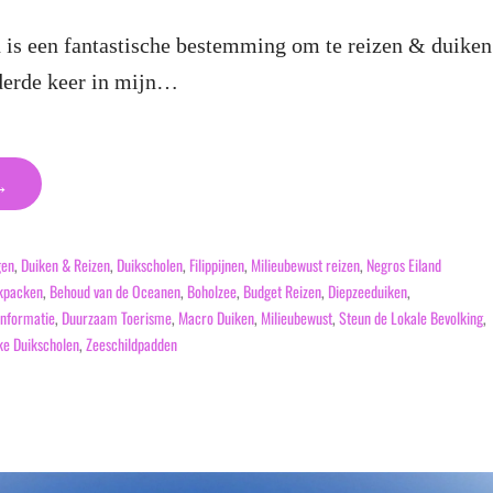
 is een fantastische bestemming om te reizen & duiken
 derde keer in mijn…
→
gen
,
Duiken & Reizen
,
Duikscholen
,
Filippijnen
,
Milieubewust reizen
,
Negros Eiland
kpacken
,
Behoud van de Oceanen
,
Boholzee
,
Budget Reizen
,
Diepzeeduiken
,
informatie
,
Duurzaam Toerisme
,
Macro Duiken
,
Milieubewust
,
Steun de Lokale Bevolking
,
ke Duikscholen
,
Zeeschildpadden