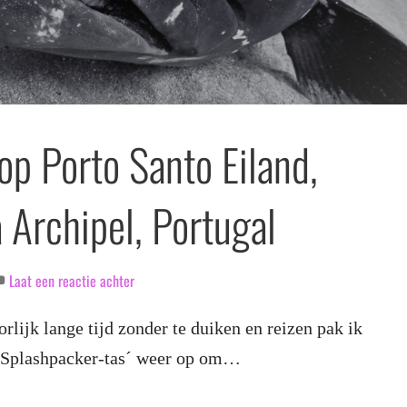
op Porto Santo Eiland,
 Archipel, Portugal
Laat een reactie achter
lijk lange tijd zonder te duiken en reizen pak ik
 ´Splashpacker-tas´ weer op om…