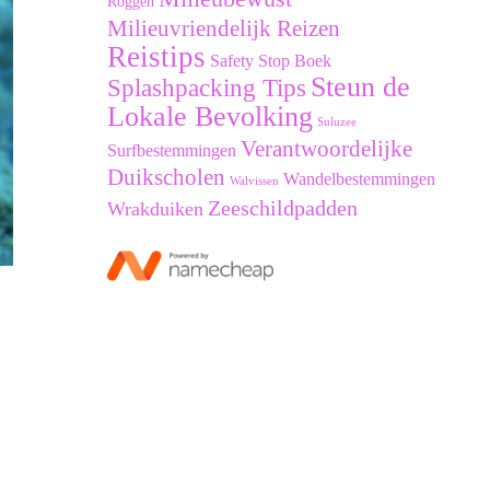
Roggen
Milieuvriendelijk Reizen
Reistips
Safety Stop Boek
Steun de
Splashpacking Tips
Lokale Bevolking
Suluzee
Verantwoordelijke
Surfbestemmingen
Duikscholen
Wandelbestemmingen
Walvissen
Zeeschildpadden
Wrakduiken