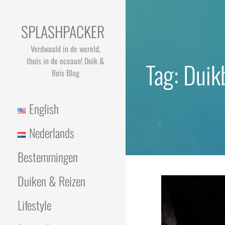
Ga
naar
SPLASHPACKER
de
inhoud
Verdwaald in de wereld,
thuis in de oceaan! Duik &
Tag: Dui
Reis Blog
English
Nederlands
Bestemmingen
Duiken & Reizen
Lifestyle