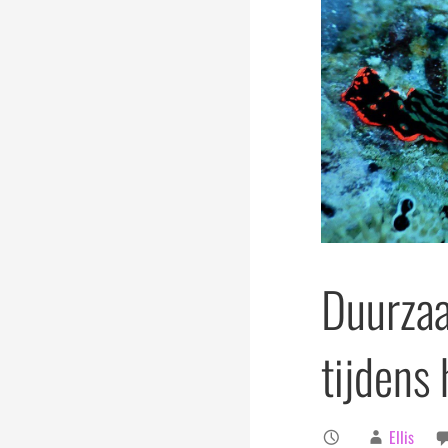
Duurzaa
tijdens 
Ellis