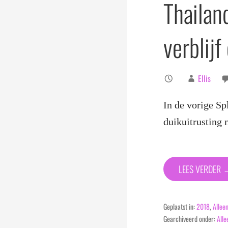
Thailan
verblijf
Ellis
In de vorige Sp
duikuitrusting
LEES VERDER 
Geplaatst in:
2018
,
Alleen
Gearchiveerd onder:
Alle