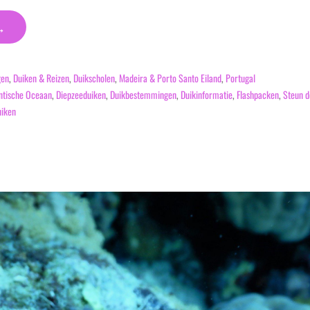
→
gen
,
Duiken & Reizen
,
Duikscholen
,
Madeira & Porto Santo Eiland
,
Portugal
ntische Oceaan
,
Diepzeeduiken
,
Duikbestemmingen
,
Duikinformatie
,
Flashpacken
,
Steun d
iken